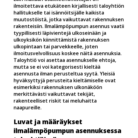
ilmoitettava etukäteen kirjallisesti taloyhtiön
hallitukselle tai isännöitsijälle kaikista
muutostöistä, jotka vaikuttavat rakennuksen
rakenteisiin. Ilmalämpöpumpun asennus vaatii
tyypillisesti läpivientejä ulkoseinään ja
ulkoyksikön kiinnittämistä rakennuksen
ulkopintaan tai parvekkeelle, joten
ilmoitusvelvollisuus koskee näitä asennuksia.
Taloyhtiö voi asettaa asennukselle ehtoja,
mutta se ei voi kategorisesti kieltää
asennusta ilman perusteltua syytä. Yleisiä
hyväksyttyjä perusteita kieltämiselle ovat
esimerkiksi rakennuksen ulkonäköön
merkittävästi vaikuttavat tekijät,
rakenteelliset riskit tai meluhaitta
naapureille.
Luvat ja määräykset
ilmalämpöpumpun asennuksessa