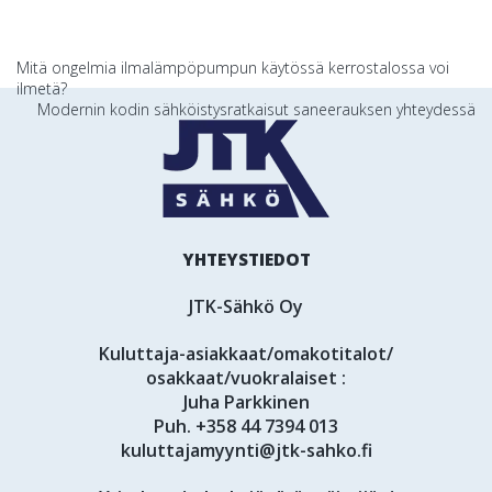
Artikkelien
Mitä ongelmia ilmalämpöpumpun käytössä kerrostalossa voi
ilmetä?
selaus
Modernin kodin sähköistysratkaisut saneerauksen yhteydessä
YHTEYSTIEDOT
JTK-Sähkö Oy
Kuluttaja-asiakkaat/omakotitalot/
osakkaat/vuokralaiset :
Juha Parkkinen
Puh.
+358 44 7394 013
kuluttajamyynti@jtk-sahko.fi