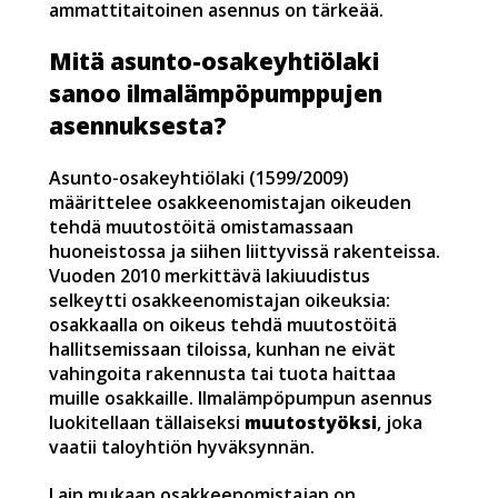
ammattitaitoinen asennus on tärkeää.
Mitä asunto-osakeyhtiölaki
sanoo ilmalämpöpumppujen
asennuksesta?
Asunto-osakeyhtiölaki (1599/2009)
määrittelee osakkeenomistajan oikeuden
tehdä muutostöitä omistamassaan
huoneistossa ja siihen liittyvissä rakenteissa.
Vuoden 2010 merkittävä lakiuudistus
selkeytti osakkeenomistajan oikeuksia:
osakkaalla on oikeus tehdä muutostöitä
hallitsemissaan tiloissa, kunhan ne eivät
vahingoita rakennusta tai tuota haittaa
muille osakkaille. Ilmalämpöpumpun asennus
luokitellaan tällaiseksi
muutostyöksi
, joka
vaatii taloyhtiön hyväksynnän.
Lain mukaan osakkeenomistajan on