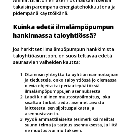
Ammattitaitoinen asennus maksaa itsensä
takaisin parempana energiatehokkuutena ja
pidempänä käyttöikänä.
Kuinka edetä ilmalämpöpumpun
hankinnassa taloyhtiössä?
Jos harkitset ilmalämpöpumpun hankkimista
taloyhtiöasuntoon, on suositeltavaa edetä
seuraavien vaiheiden kautta:
Ota ensin yhteyttä taloyhtiön isännöitsijään
ja tiedustele, onko taloyhtiössä jo olemassa
olevia ohjeita tai periaatepäätöksiä
ilmalämpöpumppujen asennuksesta.
Laadi kirjallinen muutostyöilmoitus, joka
sisältää tarkat tiedot asennettavasta
laitteesta, sen sijoituspaikasta ja
asennustavasta.
Pyydä ammattilaiselta (esimerkiksi meiltä)
suunnitelma ja tarjous asennuksesta, ja liitä
ne muutostyöilmoitukseen.