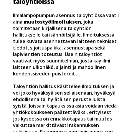
taloyhtiöissä
Ilmalämpöpumpun asennus taloyhtiössä vaatii
aina
muutostyöilmoituksen
, joka
toimitetaan kirjallisena taloyhtiön
hallitukselle tai isännöitsijälle. Ilmoituksessa
tulee kuvata asennettavan laitteen tekniset
tiedot, sijoituspaikka, asennustapa sekä
läpivientien toteutus. Usein taloyhtiöt
vaativat myös suunnitelman, josta käy ilmi
laitteen ulkonäkö, sijainti ja mahdollinen
kondenssiveden poistoreitti.
Taloyhtiön hallitus käsittelee ilmoituksen ja
voi joko hyväksyä sen sellaisenaan, hyväksyä
ehdollisena tai hylätä sen perustelluista
syistä. Joissain tapauksissa asia voidaan viedä
yhtiökokoukseen päätettäväksi, erityisesti
jos kyseessä on ennakkotapaus tai muutos
vaikuttaa merkittävästi rakennuksen
julkisivuun. Rakennusvalvontaviranomaisen