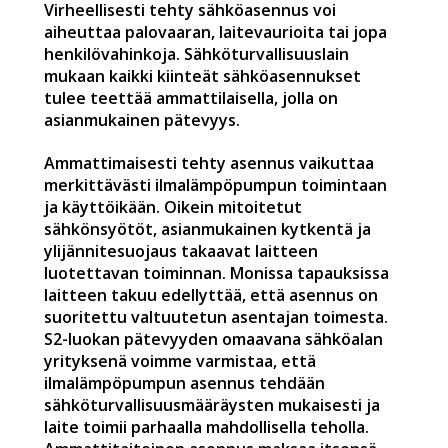
Virheellisesti tehty sähköasennus voi
aiheuttaa palovaaran, laitevaurioita tai jopa
henkilövahinkoja. Sähköturvallisuuslain
mukaan kaikki kiinteät sähköasennukset
tulee teettää ammattilaisella, jolla on
asianmukainen pätevyys.
Ammattimaisesti tehty asennus vaikuttaa
merkittävästi ilmalämpöpumpun toimintaan
ja käyttöikään. Oikein mitoitetut
sähkönsyötöt, asianmukainen kytkentä ja
ylijännitesuojaus takaavat laitteen
luotettavan toiminnan. Monissa tapauksissa
laitteen takuu edellyttää, että asennus on
suoritettu valtuutetun asentajan toimesta.
S2-luokan pätevyyden omaavana sähköalan
yrityksenä voimme varmistaa, että
ilmalämpöpumpun asennus tehdään
sähköturvallisuusmääräysten mukaisesti ja
laite toimii parhaalla mahdollisella teholla.