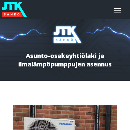
Siirry
JTK-
sisältöön
Sähkö
Oy
Asunto-osakeyhtiölaki ja
ilmalämpöpumppujen asennus