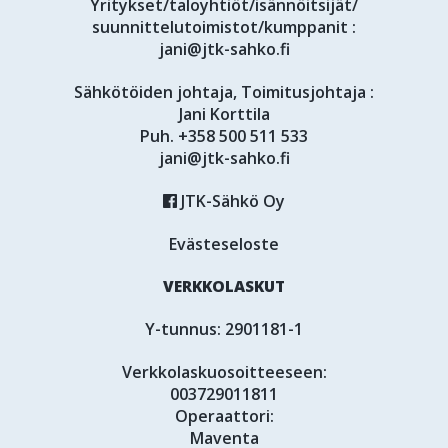
Yritykset/taloyhtiöt/isännöitsijät/
suunnittelutoimistot/kumppanit :
jani@jtk-sahko.fi
Sähkötöiden johtaja, Toimitusjohtaja :
Jani Korttila
Puh.
+358 500 511 533
jani@jtk-sahko.fi
JTK-Sähkö Oy
Evästeseloste
VERKKOLASKUT
Y-tunnus: 2901181-1
Verkkolaskuosoitteeseen:
003729011811
Operaattori:
Maventa