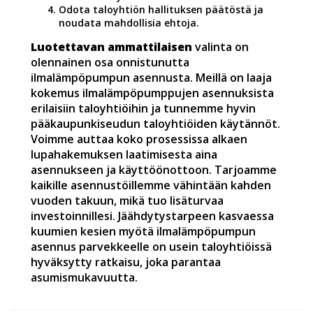
Odota taloyhtiön hallituksen päätöstä ja
noudata mahdollisia ehtoja.
Luotettavan ammattilaisen
valinta on
olennainen osa onnistunutta
ilmalämpöpumpun asennusta. Meillä on laaja
kokemus ilmalämpöpumppujen asennuksista
erilaisiin taloyhtiöihin ja tunnemme hyvin
pääkaupunkiseudun taloyhtiöiden käytännöt.
Voimme auttaa koko prosessissa alkaen
lupahakemuksen laatimisesta aina
asennukseen ja käyttöönottoon. Tarjoamme
kaikille asennustöillemme vähintään kahden
vuoden takuun, mikä tuo lisäturvaa
investoinnillesi. Jäähdytystarpeen kasvaessa
kuumien kesien myötä ilmalämpöpumpun
asennus parvekkeelle on usein taloyhtiöissä
hyväksytty ratkaisu, joka parantaa
asumismukavuutta.