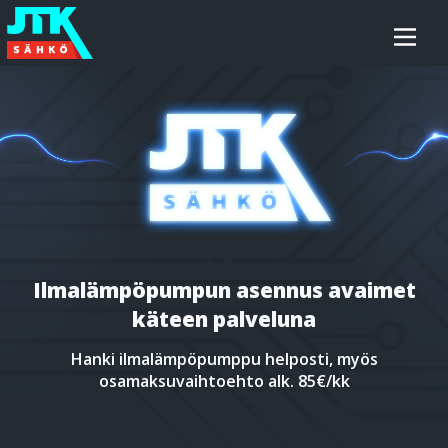
Siirry
JTK-
sisältöön
Sähkö
Oy
Ilmalämpöpumpun asennus avaimet
käteen palveluna
Hanki ilmalämpöpumppu helposti, myös
osamaksuvaihtoehto alk. 85€/kk