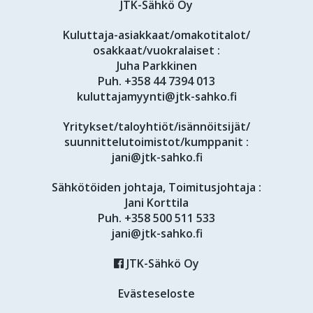
JTK-Sähkö Oy
Kuluttaja-asiakkaat/omakotitalot/
osakkaat/vuokralaiset :
Juha Parkkinen
Puh.
+358 44 7394 013
kuluttajamyynti@jtk-sahko.fi
Yritykset/taloyhtiöt/isännöitsijät/
suunnittelutoimistot/kumppanit :
jani@jtk-sahko.fi
Sähkötöiden johtaja, Toimitusjohtaja :
Jani Korttila
Puh.
+358 500 511 533
jani@jtk-sahko.fi
JTK-Sähkö Oy
Evästeseloste