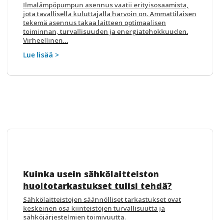
Ilmalämpöpumpun asennus vaatii erityisosaamista,
jota tavallisella kuluttajalla harvoin on. Ammattilaisen
tekemä asennus takaa laitteen optimaalisen
toiminnan, turvallisuuden ja energiatehokkuuden.
Virheellinen…
Lue lisää >
Kuinka usein sähkölaitteiston
huoltotarkastukset tulisi tehdä?
Sähkölaitteistojen säännölliset tarkastukset ovat
keskeinen osa kiinteistöjen turvallisuutta ja
sähköjärjestelmien toimivuutta.