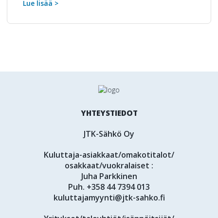
Lue lisää >
YHTEYSTIEDOT
JTK-Sähkö Oy
Kuluttaja-asiakkaat/omakotitalot/
osakkaat/vuokralaiset :
Juha Parkkinen
Puh.
+358 44 7394 013
kuluttajamyynti@jtk-sahko.fi