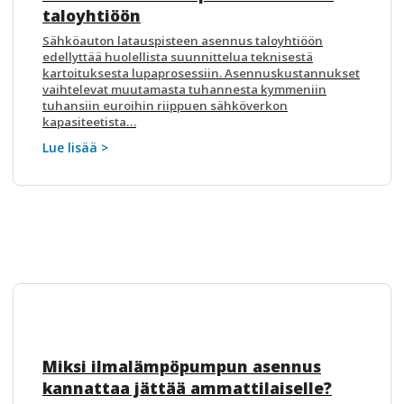
taloyhtiöön
Sähköauton latauspisteen asennus taloyhtiöön
edellyttää huolellista suunnittelua teknisestä
kartoituksesta lupaprosessiin. Asennuskustannukset
vaihtelevat muutamasta tuhannesta kymmeniin
tuhansiin euroihin riippuen sähköverkon
kapasiteetista…
Lue lisää >
Miksi ilmalämpöpumpun asennus
kannattaa jättää ammattilaiselle?