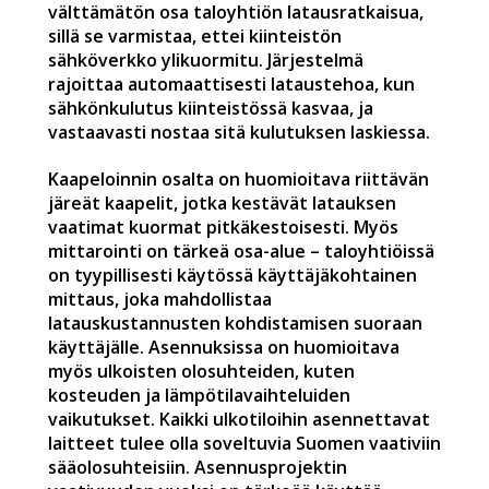
välttämätön osa taloyhtiön latausratkaisua,
sillä se varmistaa, ettei kiinteistön
sähköverkko ylikuormitu. Järjestelmä
rajoittaa automaattisesti lataustehoa, kun
sähkönkulutus kiinteistössä kasvaa, ja
vastaavasti nostaa sitä kulutuksen laskiessa.
Kaapeloinnin osalta on huomioitava riittävän
järeät kaapelit, jotka kestävät latauksen
vaatimat kuormat pitkäkestoisesti. Myös
mittarointi on tärkeä osa-alue – taloyhtiöissä
on tyypillisesti käytössä käyttäjäkohtainen
mittaus, joka mahdollistaa
latauskustannusten kohdistamisen suoraan
käyttäjälle. Asennuksissa on huomioitava
myös ulkoisten olosuhteiden, kuten
kosteuden ja lämpötilavaihteluiden
vaikutukset. Kaikki ulkotiloihin asennettavat
laitteet tulee olla soveltuvia Suomen vaativiin
sääolosuhteisiin. Asennusprojektin