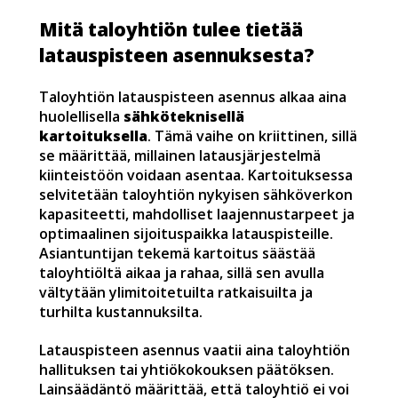
Mitä taloyhtiön tulee tietää
latauspisteen asennuksesta?
Taloyhtiön latauspisteen asennus alkaa aina
huolellisella
sähköteknisellä
kartoituksella
. Tämä vaihe on kriittinen, sillä
se määrittää, millainen latausjärjestelmä
kiinteistöön voidaan asentaa. Kartoituksessa
selvitetään taloyhtiön nykyisen sähköverkon
kapasiteetti, mahdolliset laajennustarpeet ja
optimaalinen sijoituspaikka latauspisteille.
Asiantuntijan tekemä kartoitus säästää
taloyhtiöltä aikaa ja rahaa, sillä sen avulla
vältytään ylimitoitetuilta ratkaisuilta ja
turhilta kustannuksilta.
Latauspisteen asennus vaatii aina taloyhtiön
hallituksen tai yhtiökokouksen päätöksen.
Lainsäädäntö määrittää, että taloyhtiö ei voi