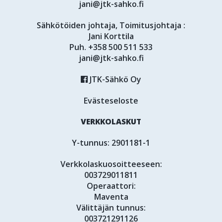
jani@jtk-sahko.fi
Sähkötöiden johtaja, Toimitusjohtaja :
Jani Korttila
Puh.
+358 500 511 533
jani@jtk-sahko.fi
JTK-Sähkö Oy
Evästeseloste
VERKKOLASKUT
Y-tunnus: 2901181-1
Verkkolaskuosoitteeseen:
003729011811
Operaattori:
Maventa
Välittäjän tunnus:
003721291126