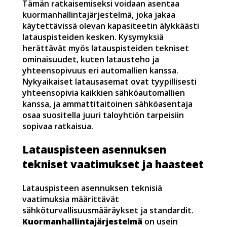
Tämän ratkaisemiseksi voidaan asentaa
kuormanhallintajärjestelmä, joka jakaa
käytettävissä olevan kapasiteetin älykkäästi
latauspisteiden kesken. Kysymyksiä
herättävät myös latauspisteiden tekniset
ominaisuudet, kuten latausteho ja
yhteensopivuus eri automallien kanssa.
Nykyaikaiset latausasemat ovat tyypillisesti
yhteensopivia kaikkien sähköautomallien
kanssa, ja ammattitaitoinen sähköasentaja
osaa suositella juuri taloyhtiön tarpeisiin
sopivaa ratkaisua.
Latauspisteen asennuksen
tekniset vaatimukset ja haasteet
Latauspisteen asennuksen teknisiä
vaatimuksia määrittävät
sähköturvallisuusmääräykset ja standardit.
Kuormanhallintajärjestelmä
on usein