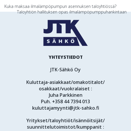
Artikkelien
Kuka maksaa ilmalämpöpumpun asennuksen taloyhtiössä?
Taloyhtiön hallituksen opas ilmalämpöpumppuhankintaan
selaus
YHTEYSTIEDOT
JTK-Sähkö Oy
Kuluttaja-asiakkaat/omakotitalot/
osakkaat/vuokralaiset :
Juha Parkkinen
Puh.
+358 44 7394 013
kuluttajamyynti@jtk-sahko.fi
Yritykset/taloyhtiöt/isännöitsijät/
suunnittelutoimistot/kumppanit :