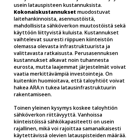
usein latauspisteen kustannuksista.
Kokonaiskustannukset
muodostuvat
laitehankinnoista, asennustöistä,
mahdollisista sähköverkon muutostöistä sekä
käyttöön liittyvistä kuluista. Kustannukset
vaihtelevat suuresti riippuen kiinteistön
olemassa olevasta infrastruktuurista ja
valittavasta ratkaisusta. Perusasennuksen
kustannukset alkavat noin tuhannesta
eurosta, mutta laajemmat järjestelmät voivat
vaatia merkittävämpiä investointeja. On
kuitenkin huomioitava, että taloyhtiöt voivat
hakea ARA:n tukea latausinfrastruktuurin
rakentamiseen.
Toinen yleinen kysymys koskee taloyhtiön
sähköverkon riittävyyttä. Vanhoissa
kiinteistöissä sähkökapasiteetti on usein
rajallinen, mikä voi rajoittaa samanaikaisesti
käytettävissä olevien latauspisteiden määrää.