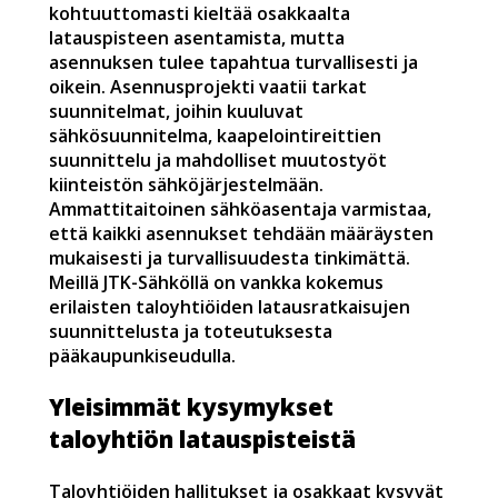
kohtuuttomasti kieltää osakkaalta
latauspisteen asentamista, mutta
asennuksen tulee tapahtua turvallisesti ja
oikein. Asennusprojekti vaatii tarkat
suunnitelmat, joihin kuuluvat
sähkösuunnitelma, kaapelointireittien
suunnittelu ja mahdolliset muutostyöt
kiinteistön sähköjärjestelmään.
Ammattitaitoinen sähköasentaja varmistaa,
että kaikki asennukset tehdään määräysten
mukaisesti ja turvallisuudesta tinkimättä.
Meillä JTK-Sähköllä on vankka kokemus
erilaisten taloyhtiöiden latausratkaisujen
suunnittelusta ja toteutuksesta
pääkaupunkiseudulla.
Yleisimmät kysymykset
taloyhtiön latauspisteistä
Taloyhtiöiden hallitukset ja osakkaat kysyvät