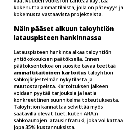
vaativuuden vuoksi on tärkeää käyttää
kokenutta ammattilaista, jolla on pätevyys ja
kokemusta vastaavista projekteista.
Näin pääset alkuun taloyhtiön
latauspisteen hankinnassa
Latauspisteen hankinta alkaa taloyhtiön
yhtiökokouksen päätöksellä. Ennen
päätöksentekoa on suositeltavaa teettää
ammattitaitoinen kartoitus
taloyhtiön
sähköjärjestelmän nykytilasta ja
muutostarpeista. Kartoituksen jälkeen
voidaan pyytää tarjouksia ja laatia
konkreettinen suunnitelma toteutuksesta.
Taloyhtiön kannattaa selvittää myös
saatavilla olevat tuet, kuten ARA:n
sähköautojen latausinfratuki, joka voi kattaa
jopa 35% kustannuksista.