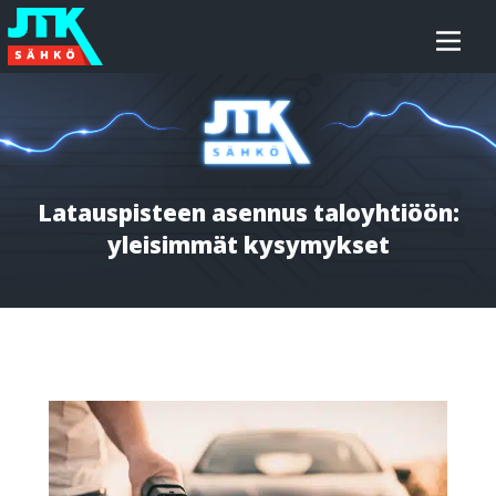
Siirry
JTK-
sisältöön
Sähkö
Oy
Latauspisteen asennus taloyhtiöön:
yleisimmät kysymykset