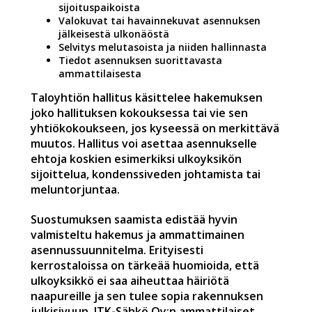
sijoituspaikoista
Valokuvat tai havainnekuvat asennuksen
jälkeisestä ulkonäöstä
Selvitys melutasoista ja niiden hallinnasta
Tiedot asennuksen suorittavasta
ammattilaisesta
Taloyhtiön hallitus käsittelee hakemuksen
joko hallituksen kokouksessa tai vie sen
yhtiökokoukseen, jos kyseessä on merkittävä
muutos. Hallitus voi asettaa asennukselle
ehtoja koskien esimerkiksi ulkoyksikön
sijoittelua, kondenssiveden johtamista tai
meluntorjuntaa.
Suostumuksen saamista edistää hyvin
valmisteltu hakemus ja ammattimainen
asennussuunnitelma. Erityisesti
kerrostaloissa on tärkeää huomioida, että
ulkoyksikkö ei saa aiheuttaa häiriötä
naapureille ja sen tulee sopia rakennuksen
julkisivuun. JTK-Sähkö Oy:n ammattilaiset