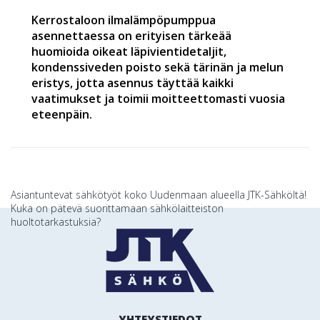
Kerrostaloon ilmalämpöpumppua
asennettaessa on erityisen tärkeää
huomioida oikeat läpivientidetaljit,
kondenssiveden poisto sekä tärinän ja melun
eristys, jotta asennus täyttää kaikki
vaatimukset ja toimii moitteettomasti vuosia
eteenpäin.
Artikkelien
Asiantuntevat sähkötyöt koko Uudenmaan alueella JTK-Sähköltä!
Kuka on pätevä suorittamaan sähkölaitteiston
selaus
huoltotarkastuksia?
YHTEYSTIEDOT