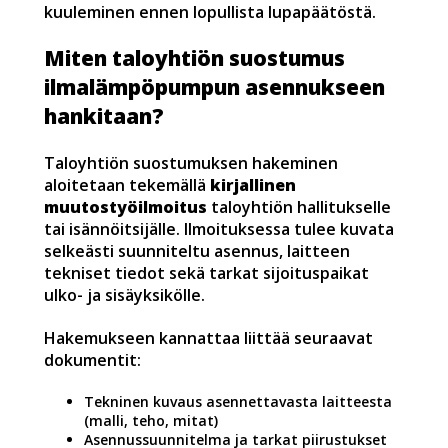
kuuleminen ennen lopullista lupapäätöstä.
Miten taloyhtiön suostumus
ilmalämpöpumpun asennukseen
hankitaan?
Taloyhtiön suostumuksen hakeminen
aloitetaan tekemällä
kirjallinen
muutostyöilmoitus
taloyhtiön hallitukselle
tai isännöitsijälle. Ilmoituksessa tulee kuvata
selkeästi suunniteltu asennus, laitteen
tekniset tiedot sekä tarkat sijoituspaikat
ulko- ja sisäyksikölle.
Hakemukseen kannattaa liittää seuraavat
dokumentit:
Tekninen kuvaus asennettavasta laitteesta
(malli, teho, mitat)
Asennussuunnitelma ja tarkat piirustukset