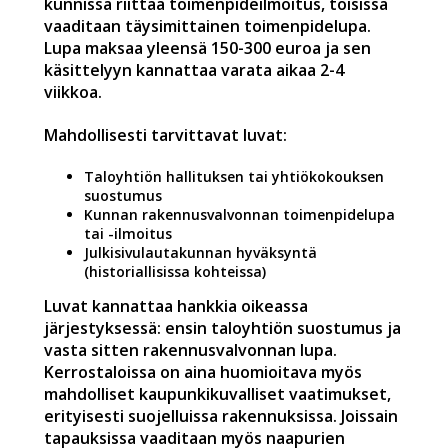
kunnissa riittää toimenpideilmoitus, toisissa
vaaditaan täysimittainen toimenpidelupa.
Lupa maksaa yleensä 150-300 euroa ja sen
käsittelyyn kannattaa varata aikaa 2-4
viikkoa.
Mahdollisesti tarvittavat luvat:
Taloyhtiön hallituksen tai yhtiökokouksen
suostumus
Kunnan rakennusvalvonnan toimenpidelupa
tai -ilmoitus
Julkisivulautakunnan hyväksyntä
(historiallisissa kohteissa)
Luvat kannattaa hankkia oikeassa
järjestyksessä: ensin taloyhtiön suostumus ja
vasta sitten rakennusvalvonnan lupa.
Kerrostaloissa on aina huomioitava myös
mahdolliset kaupunkikuvalliset vaatimukset,
erityisesti suojelluissa rakennuksissa. Joissain
tapauksissa vaaditaan myös naapurien