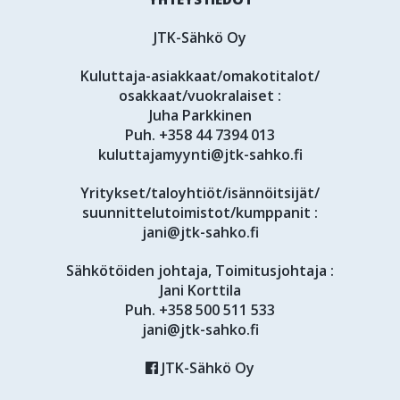
JTK-Sähkö Oy
Kuluttaja-asiakkaat/omakotitalot/
osakkaat/vuokralaiset :
Juha Parkkinen
Puh.
+358 44 7394 013
kuluttajamyynti@jtk-sahko.fi
Yritykset/taloyhtiöt/isännöitsijät/
suunnittelutoimistot/kumppanit :
jani@jtk-sahko.fi
Sähkötöiden johtaja, Toimitusjohtaja :
Jani Korttila
Puh.
+358 500 511 533
jani@jtk-sahko.fi
JTK-Sähkö Oy