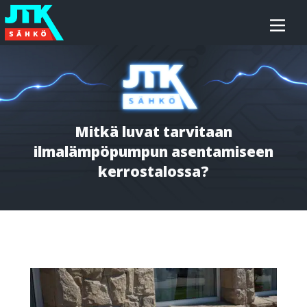
Siirry
JTK-
sisältöön
Sähkö
Oy
Mitkä luvat tarvitaan
ilmalämpöpumpun asentamiseen
kerrostalossa?