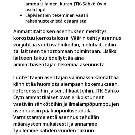
ammattilainen, kuten JTK-Sähkö Oy:n
asentajat
Läpivientien tekeminen vaatii
rakennusteknistä osaamista
Ammattitaitoisen asennuksen merkitys
korostuu kerrostalossa. Väärin tehty asennus
voi johtaa vuotovahinkoihin, meluhaittoihin
tai laitteen tehottomaan toimintaan. Lisäksi
laitteen takuu edellyttää aina
ammattiasentajan tekemää asennusta.
Luotettavan asentajan valinnassa kannattaa
kiinnittää huomiota aiempaan kokemukseen,
referensseihin ja sertifikaatteihin. JTK-Sähkö
Oy:n ammattilaiset ovat erikoistuneet
vaativiin sähkötöihin ja ilmalämpöpumppujen
asennuksiin pääkaupunkiseudulla.
Varmistamme että asennus tehdään
määräysten mukaisesti ja annamme
työllemme kahden vuoden takuun.