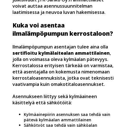
voivat auttaa asennussuunnitelman
laatimisessa ja neuvoa luvan hakemisessa.
Kuka voi asentaa
ilmalämpöpumpun kerrostaloon?
Ilmalämpöpumpun asentajan tulee aina olla
sertifioitu kylmälaitealan ammattilainen
,
jolla on voimassa oleva kylmäalan pätevyys.
Kerrostalossa erityisen tärkeää on varmistaa,
että asentajalla on kokemusta nimenomaan
kerrostaloasennuksista, jotka ovat teknisesti
vaativampia kuin omakotitaloasennukset.
Asennukseen liittyy sekä kylmäaineen
käsittelyä että sähkötöitä:
Kylmäainepiirin asennuksen saa tehdä vain
pätevä kylmäalan ammattilainen
Sähkötyöt saa tehdä vain sähköalan