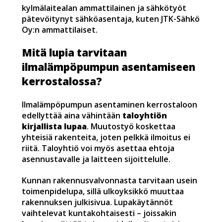
kylmälaitealan ammattilainen ja sähkötyöt
pätevöitynyt sähköasentaja, kuten JTK-Sähkö
Oy:n ammattilaiset.
Mitä lupia tarvitaan
ilmalämpöpumpun asentamiseen
kerrostalossa?
Ilmalämpöpumpun asentaminen kerrostaloon
edellyttää aina vähintään
taloyhtiön
kirjallista lupaa
. Muutostyö koskettaa
yhteisiä rakenteita, joten pelkkä ilmoitus ei
riitä. Taloyhtiö voi myös asettaa ehtoja
asennustavalle ja laitteen sijoittelulle.
Kunnan rakennusvalvonnasta tarvitaan usein
toimenpidelupa, sillä ulkoyksikkö muuttaa
rakennuksen julkisivua. Lupakäytännöt
vaihtelevat kuntakohtaisesti – joissakin