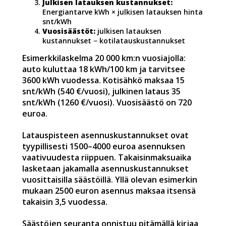
Julkisen latauksen kustannukset:
Energiantarve kWh × julkisen latauksen hinta
snt/kWh
Vuosisäästöt:
julkisen latauksen
kustannukset − kotilatauskustannukset
Esimerkkilaskelma 20 000 km:n vuosiajolla:
auto kuluttaa 18 kWh/100 km ja tarvitsee
3600 kWh vuodessa. Kotisähkö maksaa 15
snt/kWh (540 €/vuosi), julkinen lataus 35
snt/kWh (1260 €/vuosi). Vuosisäästö on 720
euroa.
Latauspisteen asennuskustannukset ovat
tyypillisesti 1500–4000 euroa asennuksen
vaativuudesta riippuen. Takaisinmaksuaika
lasketaan jakamalla asennuskustannukset
vuosittaisilla säästöillä. Yllä olevan esimerkin
mukaan 2500 euron asennus maksaa itsensä
takaisin 3,5 vuodessa.
Säästöjen seuranta onnistuu pitämällä kirjaa