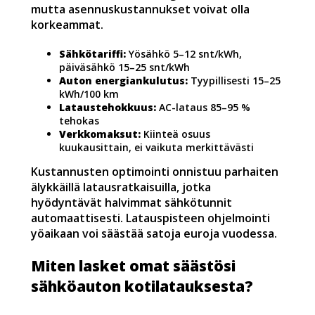
mutta asennuskustannukset voivat olla
korkeammat.
Sähkötariffi:
Yösähkö 5–12 snt/kWh,
päiväsähkö 15–25 snt/kWh
Auton energiankulutus:
Tyypillisesti 15–25
kWh/100 km
Lataustehokkuus:
AC-lataus 85–95 %
tehokas
Verkkomaksut:
Kiinteä osuus
kuukausittain, ei vaikuta merkittävästi
Kustannusten optimointi onnistuu parhaiten
älykkäillä latausratkaisuilla, jotka
hyödyntävät halvimmat sähkötunnit
automaattisesti. Latauspisteen ohjelmointi
yöaikaan voi säästää satoja euroja vuodessa.
Miten lasket omat säästösi
sähköauton kotilatauksesta?