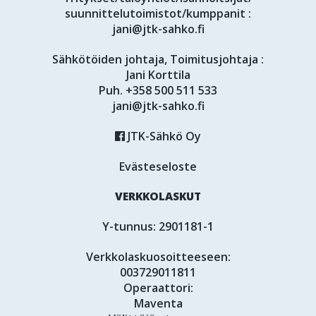
suunnittelutoimistot/kumppanit :
jani@jtk-sahko.fi
Sähkötöiden johtaja, Toimitusjohtaja :
Jani Korttila
Puh.
+358 500 511 533
jani@jtk-sahko.fi
JTK-Sähkö Oy
Evästeseloste
VERKKOLASKUT
Y-tunnus: 2901181-1
Verkkolaskuosoitteeseen:
003729011811
Operaattori:
Maventa