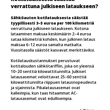
verrattuna julkiseen lataukseen?
Sähköauton kotilatauksesta säästää
tyypillisesti 3–5 euroa per 100 kilometriä
verrattuna julkiseen lataukseen. Kotona
lataaminen maksaa keskimäärin 2–4 euroa
sataa kilometriä kohden, kun julkinen lataus
maksaa 6–12 euroa samalta matkalta.
Vuositasolla säästöt kasvavat merkittäviksi.
Kotilatauskustannukset perustuvat
kotitalouden sähkötariffiin, joka on yleensä
10–20 senttiä kilowattitunnilta. Julkiset
latausasemat veloittavat 25–60 senttiä
kilowattitunnilta riippuen latausnopeudesta
ja sijainnista. Pikalatausasemat ovat
kalleimpia, kun taas hitaammat AC-
latausasemat ovat edullisempia.