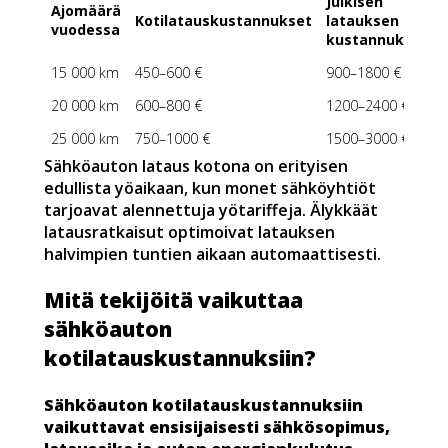
Julkisen
Ajomäärä
Kotilatauskustannukset
latauksen
vuodessa
kustannukset
15 000 km
450–600 €
900–1800 €
20 000 km
600–800 €
1200–2400 €
25 000 km
750–1000 €
1500–3000 €
Sähköauton lataus kotona on erityisen
edullista yöaikaan, kun monet sähköyhtiöt
tarjoavat alennettuja yötariffeja. Älykkäät
latausratkaisut optimoivat latauksen
halvimpien tuntien aikaan automaattisesti.
Mitä tekijöitä vaikuttaa
sähköauton
kotilatauskustannuksiin?
Sähköauton kotilatauskustannuksiin
vaikuttavat ensisijaisesti sähkösopimus,