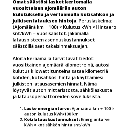
Omat säästösi lasket kertomalla
vuosittaisen ajomäärän auton
kulutuksella ja vertaamalla kotisähkön ja
julkisen latauksen hintoja
. Peruslaskelma:
(Ajomäärä km ÷ 100) × Kulutus kWh × Hintaero
snt/kWh = vuosisäästöt. Jakamalla
latauspisteen asennuskustannukset
säästöillä saat takaisinmaksuajan.
Aloita keräämällä tarvittavat tiedot:
vuosittainen ajomäärä kilometreinä, autosi
kulutus kilowattitunteina sataa kilometriä
kohden, kotisähkösi hinta ja käyttämiesi
julkisten latausasemien hinnat. Nämä
löytyvät auton mittaristosta, sähkölaskusta
ja latausoperaattoreiden sovelluksista.
Laske energiantarve:
Ajomäärä km ÷ 100 ×
auton kulutus kWh/100 km
Kotilatauskustannukset:
Energiantarve
kWh × kotisähkön hinta snt/kWh