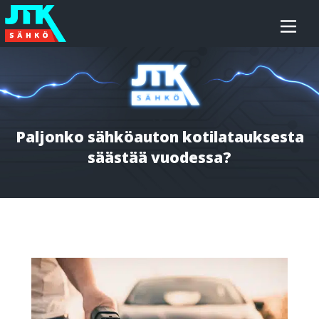
Siirry
JTK-
sisältöön
Sähkö
Oy
Paljonko sähköauton kotilatauksesta
säästää vuodessa?