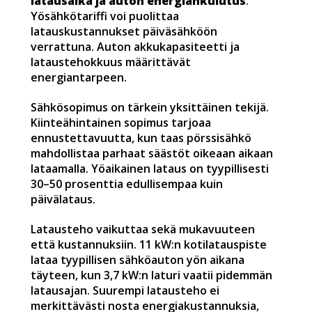
latausaika ja auton energiankulutus
.
Yösähkötariffi voi puolittaa
latauskustannukset päiväsähköön
verrattuna. Auton akkukapasiteetti ja
lataustehokkuus määrittävät
energiantarpeen.
Sähkösopimus on tärkein yksittäinen tekijä.
Kiinteähintainen sopimus tarjoaa
ennustettavuutta, kun taas pörssisähkö
mahdollistaa parhaat säästöt oikeaan aikaan
lataamalla. Yöaikainen lataus on tyypillisesti
30–50 prosenttia edullisempaa kuin
päivälataus.
Latausteho vaikuttaa sekä mukavuuteen
että kustannuksiin. 11 kW:n kotilatauspiste
lataa tyypillisen sähköauton yön aikana
täyteen, kun 3,7 kW:n laturi vaatii pidemmän
latausajan. Suurempi latausteho ei
merkittävästi nosta energiakustannuksia,