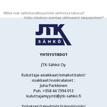
Artikkelien
Mitkä ovat sähköturvallisuusriskit vanhoissa taloissa?
Voiko rivitaloon asentaa sähköauton latauspisteen?
selaus
YHTEYSTIEDOT
JTK-Sähkö Oy
Kuluttaja-asiakkaat/omakotitalot/
osakkaat/vuokralaiset :
Juha Parkkinen
Puh.
+358 44 7394 013
kuluttajamyynti@jtk-sahko.fi
Yritykset/taloyhtiöt/isännöitsijät/