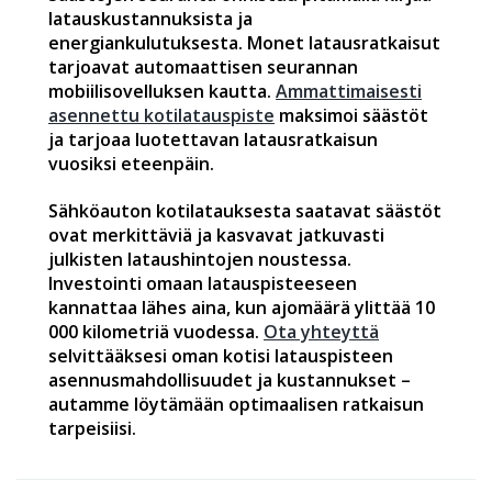
latauskustannuksista ja
energiankulutuksesta. Monet latausratkaisut
tarjoavat automaattisen seurannan
mobiilisovelluksen kautta.
Ammattimaisesti
asennettu kotilatauspiste
maksimoi säästöt
ja tarjoaa luotettavan latausratkaisun
vuosiksi eteenpäin.
Sähköauton kotilatauksesta saatavat säästöt
ovat merkittäviä ja kasvavat jatkuvasti
julkisten lataushintojen noustessa.
Investointi omaan latauspisteeseen
kannattaa lähes aina, kun ajomäärä ylittää 10
000 kilometriä vuodessa.
Ota yhteyttä
selvittääksesi oman kotisi latauspisteen
asennusmahdollisuudet ja kustannukset –
autamme löytämään optimaalisen ratkaisun
tarpeisiisi.