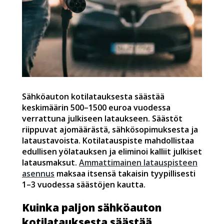
Sähköauton kotilatauksesta säästää
keskimäärin 500–1500 euroa vuodessa
verrattuna julkiseen lataukseen. Säästöt
riippuvat ajomäärästä, sähkösopimuksesta ja
lataustavoista. Kotilatauspiste mahdollistaa
edullisen yölatauksen ja eliminoi kalliit julkiset
latausmaksut.
Ammattimainen latauspisteen
asennus
maksaa itsensä takaisin tyypillisesti
1–3 vuodessa säästöjen kautta.
Kuinka paljon sähköauton
kotilatauksesta säästää