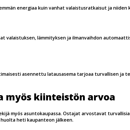
mmän energiaa kuin vanhat valaistusratkaisut ja niiden k
vat valaistuksen, lämmityksen ja ilmanvaihdon automaatti
maisesti asennettu latausasema tarjoaa turvallisen ja te
 myös kiinteistön arvoa
ijä myös asuntokaupassa. Ostajat arvostavat turvallisia 
 huolta heti kaupanteon jälkeen.