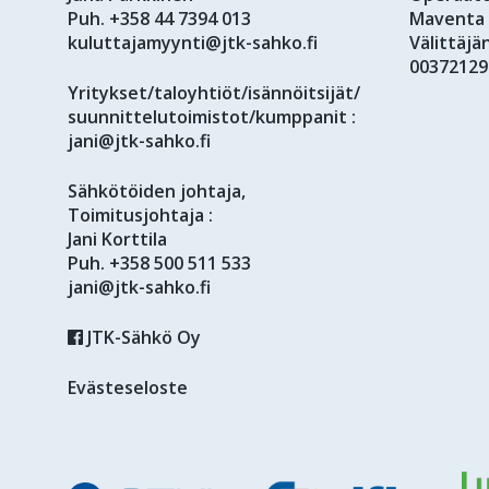
Puh.
+358 44 7394 013
Maventa
kuluttajamyynti@jtk-sahko.fi
Välittäjä
00372129
Yritykset/taloyhtiöt/isännöitsijät/
suunnittelutoimistot/kumppanit :
jani@jtk-sahko.fi
Sähkötöiden johtaja,
Toimitusjohtaja :
Jani Korttila
Puh.
+358 500 511 533
jani@jtk-sahko.fi
JTK-Sähkö Oy
Evästeseloste