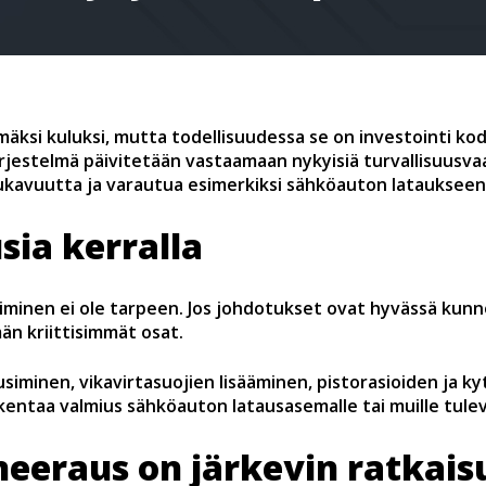
äksi kuluksi, mutta todellisuudessa se on investointi ko
ärjestelmä päivitetään vastaamaan nykyisiä turvallisuusv
ukavuutta ja varautua esimerkiksi sähköauton lataukseen t
sia kerralla
minen ei ole tarpeen. Jos johdotukset ovat hyvässä kunn
än kriittisimmät osat.
usiminen, vikavirtasuojien lisääminen, pistorasioiden ja k
entaa valmius sähköauton latausasemalle tai muille tulev
neeraus on järkevin ratkais