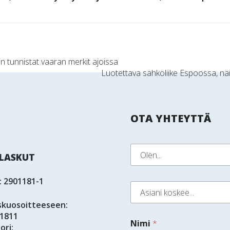
n tunnistat vaaran merkit ajoissa
Luotettava sähköliike Espoossa, näi
OTA YHTEYTTÄ
T
O
e
LASKUT
l
x
e
t
n
V
: 2901181-1
A
*
a
s
l
skuosoitteeseen:
i
i
a
1811
t
Nimi
*
n
ori:
s