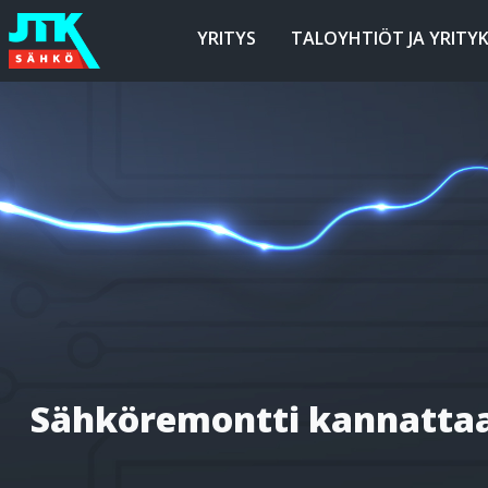
Siirry
JTK-
sisältöön
YRITYS
TALOYHTIÖT JA YRITY
Sähkö
Oy
Sähköremontti kannattaa 