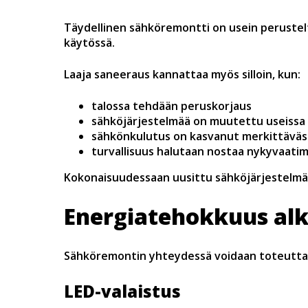
Täydellinen sähköremontti on usein perusteltu
käytössä.
Laaja saneeraus kannattaa myös silloin, kun:
talossa tehdään peruskorjaus
sähköjärjestelmää on muutettu useissa e
sähkönkulutus on kasvanut merkittäväs
turvallisuus halutaan nostaa nykyvaatim
Kokonaisuudessaan uusittu sähköjärjestelmä v
Energiatehokkuus alk
Sähköremontin yhteydessä voidaan toteuttaa r
LED-valaistus