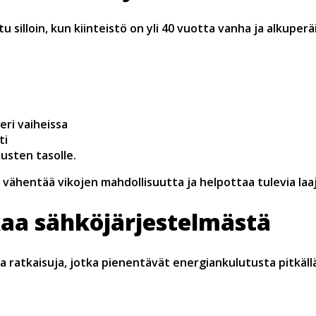
 silloin, kun kiinteistö on yli 40 vuotta vanha ja alkupe
ri vaiheissa
ti
usten tasolle.
ähentää vikojen mahdollisuutta ja helpottaa tulevia laa
aa sähköjärjestelmästä
atkaisuja, jotka pienentävät energiankulutusta pitkällä a