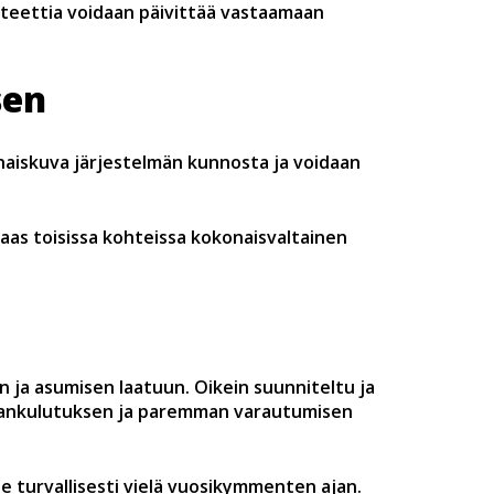
iteettia voidaan päivittää vastaamaan
sen
aiskuva järjestelmän kunnosta ja voidaan
taas toisissa kohteissa kokonaisvaltainen
 ja asumisen laatuun. Oikein suunniteltu ja
giankulutuksen ja paremman varautumisen
e turvallisesti vielä vuosikymmenten ajan.