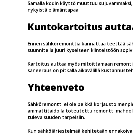
Samalla kodin käyttö muuttuu sujuvammaksi, k
nykyistä elämäntapaa.
Kuntokartoitus autt
Ennen sähköremonttia kannattaa teettää sähk
suunnitella juuri kyseiseen kiinteistöön sopi
Kartoitus auttaa myös mitoittamaan remontin o
saneeraus on pitkällä aikavälillä kustannuste
Yhteenveto
Sähköremontti ei ole pelkkä korjaustoimenpid
ammattitaidolla toteutettu remontti mahdol
tulevaisuuden tarpeisiin.
Kun sähköjärjestelmää kehitetään ennakoivasti