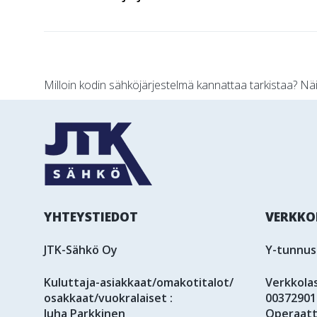
Artikkelien
Milloin kodin sähköjärjestelmä kannattaa tarkistaa? Näi
selaus
YHTEYSTIEDOT
VERKKO
JTK-Sähkö Oy
Y-tunnus
Kuluttaja-asiakkaat/omakotitalot/
Verkkola
osakkaat/vuokralaiset :
00372901
Juha Parkkinen
Operaatt