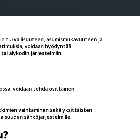
din turvallisuuteen, asumismukavuuteen ja
aatimuksia, voidaan hyödyntää
ai älykodin järjestelmiin.
ossa, voidaan tehdä osittainen
ytkimien vaihtaminen sekä yksittäisten
aisuuden sähköjärjestelmille.
u?