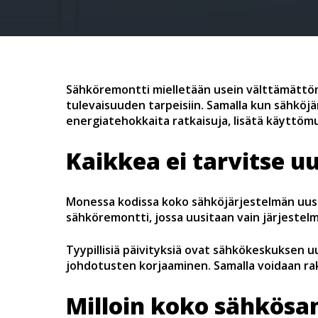
Sähköremontti mielletään usein välttämättöm
tulevaisuuden tarpeisiin. Samalla kun sähköj
energiatehokkaita ratkaisuja, lisätä käyttöm
Kaikkea ei tarvitse uu
Monessa kodissa koko sähköjärjestelmän uusi
sähköremontti, jossa uusitaan vain järjestelm
Tyypillisiä päivityksiä ovat sähkökeskuksen u
johdotusten korjaaminen. Samalla voidaan rak
Milloin koko sähkösa