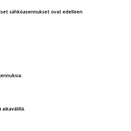
räiset sähköasennukset ovat edelleen
jennuksia.
ikavälillä.