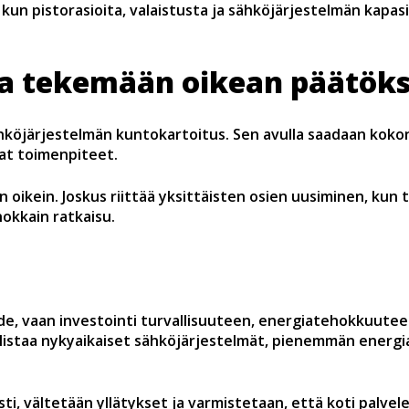
un pistorasioita, valaistusta ja sähköjärjestelmän kapas
aa tekemään oikean päätök
öjärjestelmän kuntokartoitus. Sen avulla saadaan kokon
vat toimenpiteet.
ikein. Joskus riittää yksittäisten osien uusiminen, kun 
hokkain ratkaisu.
e, vaan investointi turvallisuuteen, energiatehokkuuteen
listaa nykyaikaiset sähköjärjestelmät, pienemmän ener
, vältetään yllätykset ja varmistetaan, että koti palvele