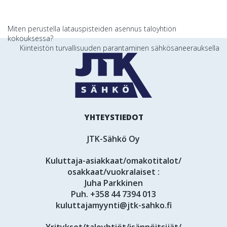
Artikkelien
Miten perustella latauspisteiden asennus taloyhtiön
kokouksessa?
selaus
Kiinteistön turvallisuuden parantaminen sähkösaneerauksella
YHTEYSTIEDOT
JTK-Sähkö Oy
Kuluttaja-asiakkaat/omakotitalot/
osakkaat/vuokralaiset :
Juha Parkkinen
Puh.
+358 44 7394 013
kuluttajamyynti@jtk-sahko.fi