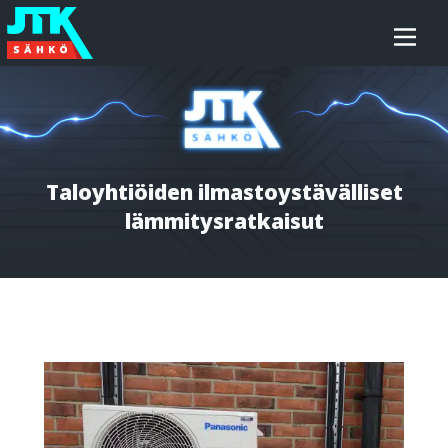
Siirry
JTK-
sisältöön
Sähkö
Oy
Taloyhtiöiden ilmastoystävälliset
lämmitysratkaisut