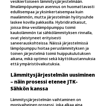
vesikiertoiseen lämmitysjärjestelmään.
Ilmalämpöpumpun asennus on huomattavasti
edullisempaa ja yksinkertaisempaa kuin
maalämmön, mutta järjestelmän hyötysuhde
laskee kovilla pakkasilla. Hybridiratkaisut,
joissa ilma-vesilämpöpumppu toimii
kaukolämmön tai sähkölämmityksen rinnalla,
ovat yleistyneet erityisesti
saneerauskohteissa. Näissä järjestelmissä
lämpöpumppu hoitaa peruslämmityksen ja
toinen järjestelmä toimii huippukulutuksen
aikana, mikä optimoi sekä käyttökustannuksia
että ympäristövaikutuksia.
Lämmitysjärjestelmän uusiminen
– näin prosessi etenee JTK-
Sähkön kanssa
Lämmitysjärjestelmän vaihtaminen on
monivaiheinen prosessi, joka alkaa aina