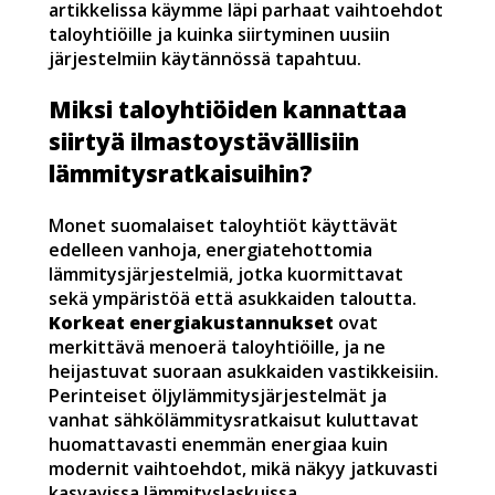
artikkelissa käymme läpi parhaat vaihtoehdot
taloyhtiöille ja kuinka siirtyminen uusiin
järjestelmiin käytännössä tapahtuu.
Miksi taloyhtiöiden kannattaa
siirtyä ilmastoystävällisiin
lämmitysratkaisuihin?
Monet suomalaiset taloyhtiöt käyttävät
edelleen vanhoja, energiatehottomia
lämmitysjärjestelmiä, jotka kuormittavat
sekä ympäristöä että asukkaiden taloutta.
Korkeat energiakustannukset
ovat
merkittävä menoerä taloyhtiöille, ja ne
heijastuvat suoraan asukkaiden vastikkeisiin.
Perinteiset öljylämmitysjärjestelmät ja
vanhat sähkölämmitysratkaisut kuluttavat
huomattavasti enemmän energiaa kuin
modernit vaihtoehdot, mikä näkyy jatkuvasti
kasvavissa lämmityslaskuissa.