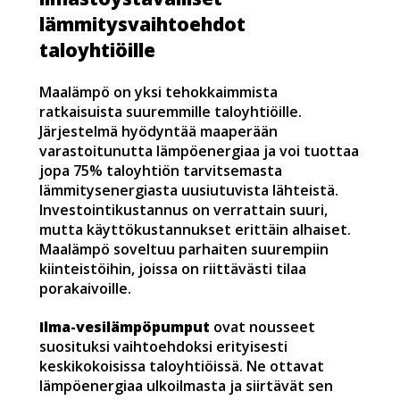
lämmitysvaihtoehdot
taloyhtiöille
Maalämpö on yksi tehokkaimmista
ratkaisuista suuremmille taloyhtiöille.
Järjestelmä hyödyntää maaperään
varastoitunutta lämpöenergiaa ja voi tuottaa
jopa 75% taloyhtiön tarvitsemasta
lämmitysenergiasta uusiutuvista lähteistä.
Investointikustannus on verrattain suuri,
mutta käyttökustannukset erittäin alhaiset.
Maalämpö soveltuu parhaiten suurempiin
kiinteistöihin, joissa on riittävästi tilaa
porakaivoille.
Ilma-vesilämpöpumput
ovat nousseet
suosituksi vaihtoehdoksi erityisesti
keskikokoisissa taloyhtiöissä. Ne ottavat
lämpöenergiaa ulkoilmasta ja siirtävät sen