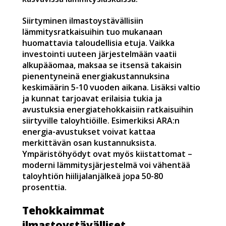
Siirtyminen ilmastoystävällisiin
lämmitysratkaisuihin tuo mukanaan
huomattavia taloudellisia etuja. Vaikka
investointi uuteen järjestelmään vaatii
alkupääomaa, maksaa se itsensä takaisin
pienentyneinä energiakustannuksina
keskimäärin 5-10 vuoden aikana. Lisäksi valtio
ja kunnat tarjoavat erilaisia tukia ja
avustuksia energiatehokkaisiin ratkaisuihin
siirtyville taloyhtiöille. Esimerkiksi ARA:n
energia-avustukset voivat kattaa
merkittävän osan kustannuksista.
Ympäristöhyödyt ovat myös kiistattomat –
moderni lämmitysjärjestelmä voi vähentää
taloyhtiön hiilijalanjälkeä jopa 50-80
prosenttia.
Tehokkaimmat
ilmastoystävälliset