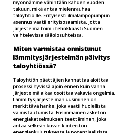
myönnämme vähintään kahden vuoden
takuun, mikä antaa mielenrauhaa
taloyhtiöille. Erityisesti ilmalämpöpumpun
asennus vaatii erityisosaamista, jotta
järjestelmä toimii tehokkaasti Suomen
vaihtelevissa sääolosuhteissa.
Miten varmistaa onnistunut
lämmitysjärjestelmän päivitys
taloyhtiössä?
Taloyhtiön päättäjien kannattaa aloittaa
prosessi hyvissä ajoin ennen kuin vanha
järjestelmä alkaa osoittaa vakavia ongelmia.
Lämmitysjärjestelmän uusiminen on
merkittävä hanke, joka vaatii huolellista
valmistautumista. Ensimmäinen askel on
energiakatselmuksen teettäminen, joka
antaa selkeän kuvan kiinteistön
energiankulutuksesta ja potentiaalisista