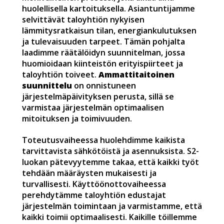
huolellisella kartoituksella. Asiantuntijamme
selvittävät taloyhtiön nykyisen
lämmitysratkaisun tilan, energiankulutuksen
ja tulevaisuuden tarpeet. Tämän pohjalta
laadimme räätälöidyn suunnitelman, jossa
huomioidaan kiinteistön erityispiirteet ja
taloyhtiön toiveet.
Ammattitaitoinen
suunnittelu
on onnistuneen
järjestelmäpäivityksen perusta, sillä se
varmistaa järjestelmän optimaalisen
mitoituksen ja toimivuuden.
Toteutusvaiheessa huolehdimme kaikista
tarvittavista sähkötöistä ja asennuksista. S2-
luokan pätevyytemme takaa, että kaikki työt
tehdään määräysten mukaisesti ja
turvallisesti. Käyttöönottovaiheessa
perehdytämme taloyhtiön edustajat
järjestelmän toimintaan ja varmistamme, että
kaikki toimii optimaalisesti. Kaikille töillemme