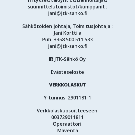
Yritykset/taloyhtiöt/isännöitsijät/
suunnittelutoimistot/kumppanit :
jani@jtk-sahko.fi
Sähkötöiden johtaja, Toimitusjohtaja :
Jani Korttila
Puh.
+358 500 511 533
jani@jtk-sahko.fi
JTK-Sähkö Oy
Evästeseloste
VERKKOLASKUT
Y-tunnus: 2901181-1
Verkkolaskuosoitteeseen:
003729011811
Operaattori:
Maventa