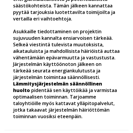
säästökohteista. Tämän jälkeen kannattaa
pyytää tarjouksia luotettavilta toimijoilta ja
vertailla eri vaihtoehtoja.
Asukkaille tiedottaminen on projektin
sujuvuuden kannalta ensiarvoisen tärkeää.
Selkeä viestintä tulevista muutoksista,
aikatauluista ja mahdollisista häiriöistä auttaa
vähentämään epävarmuutta ja vastustusta.
Järjestelmän käyttöönoton jälkeen on
tärkeää seurata energiankulutusta ja
järjestelmän toimintaa säännöllisesti.
Lämmitysjärjestelmän säännöllinen
huolto
pidentää sen käyttöikää ja varmistaa
optimaalisen toiminnan. Tarjoamme
taloyhtiöille myös kattavat ylläpitopalvelut,
jotka takaavat järjestelmän häiriöttömän
toiminnan vuosiksi eteenpäin.