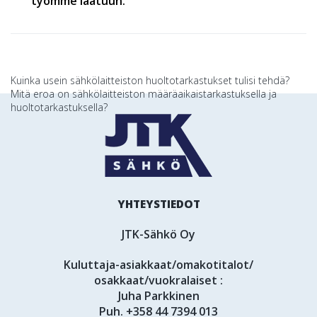
työmme laatuun.
Artikkelien
Kuinka usein sähkölaitteiston huoltotarkastukset tulisi tehdä?
Mitä eroa on sähkölaitteiston määräaikaistarkastuksella ja
selaus
huoltotarkastuksella?
YHTEYSTIEDOT
JTK-Sähkö Oy
Kuluttaja-asiakkaat/omakotitalot/
osakkaat/vuokralaiset :
Juha Parkkinen
Puh.
+358 44 7394 013