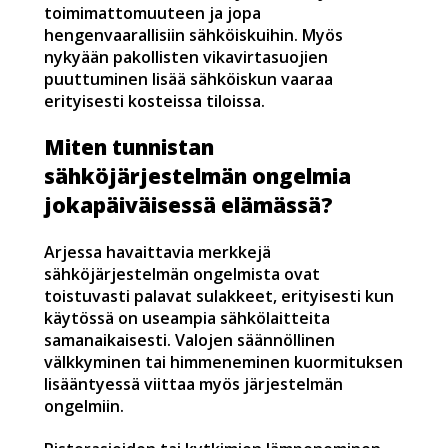
toimimattomuuteen ja jopa
hengenvaarallisiin sähköiskuihin. Myös
nykyään pakollisten vikavirtasuojien
puuttuminen lisää sähköiskun vaaraa
erityisesti kosteissa tiloissa.
Miten tunnistan
sähköjärjestelmän ongelmia
jokapäiväisessä elämässä?
Arjessa havaittavia merkkejä
sähköjärjestelmän ongelmista ovat
toistuvasti palavat sulakkeet, erityisesti kun
käytössä on useampia sähkölaitteita
samanaikaisesti. Valojen säännöllinen
välkkyminen tai himmeneminen kuormituksen
lisääntyessä viittaa myös järjestelmän
ongelmiin.