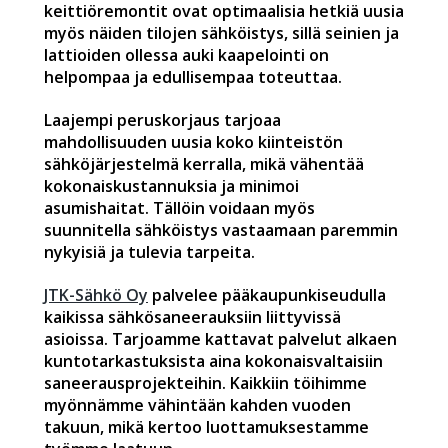
keittiöremontit ovat optimaalisia hetkiä uusia
myös näiden tilojen sähköistys, sillä seinien ja
lattioiden ollessa auki kaapelointi on
helpompaa ja edullisempaa toteuttaa.
Laajempi peruskorjaus tarjoaa
mahdollisuuden uusia koko kiinteistön
sähköjärjestelmä kerralla, mikä vähentää
kokonaiskustannuksia ja minimoi
asumishaitat. Tällöin voidaan myös
suunnitella sähköistys vastaamaan paremmin
nykyisiä ja tulevia tarpeita.
JTK-Sähkö Oy
palvelee pääkaupunkiseudulla
kaikissa sähkösaneerauksiin liittyvissä
asioissa. Tarjoamme kattavat palvelut alkaen
kuntotarkastuksista aina kokonaisvaltaisiin
saneerausprojekteihin. Kaikkiin töihimme
myönnämme vähintään kahden vuoden
takuun, mikä kertoo luottamuksestamme