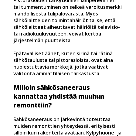
Pistorasioiden tai kytkimien lämpeneminen
tai tummentuminen on selkeä varoitusmerkki
mahdollisesta tulipalovarasta. Myös
sähkölaitteiden toimintahäiriöt tai se, että
sähkölaitteet aiheuttavat häiriöitä televisio-
tai radiokuuluvuuteen, voivat kertoa
järjestelmän puutteista.
Epätavalliset äänet, kuten sirinä tai rätinä
sähkötaulusta tai pistorasioista, ovat aina
huolestuttavia merkkejä, jotka vaativat
välitöntä ammattilaisen tarkastusta.
Milloin sähkösaneeraus
kannattaa yhdistää muuhun
remonttiin?
Sähkösaneeraus on järkevintä toteuttaa
muiden remonttien yhteydessä, erityisesti
silloin kun rakenteita avataan. Kylpyhuone- ja