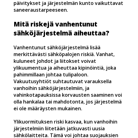
päivitykset ja järjestelmän kunto vaikuttavat
saneeraustarpeeseen.
Mitä riskejä vanhentunut
sähköjärjestelmä aiheuttaa?
Vanhentunut sähköjärjestelmä lisää
merkittävästi sähköpalojen riskiä. Vanhat,
kuluneet johdot ja liitokset voivat
ylikuumentua ja aiheuttaa kipinöintiä, joka
pahimmillaan johtaa tulipaloon.
Vakuutusyhtiöt suhtautuvat varauksella
vanhoihin sähköjärjestelmiin, ja
vahinkotapauksissa korvausten saaminen voi
olla hankalaa tai mahdotonta, jos järjestelmä
ei ole määräysten mukainen.
Ylikuormituksen riski kasvaa, kun vanhoihin
järjestelmiin liitetään jatkuvasti uusia
sähkölaitteita. Tämä voi johtaa suojauksien