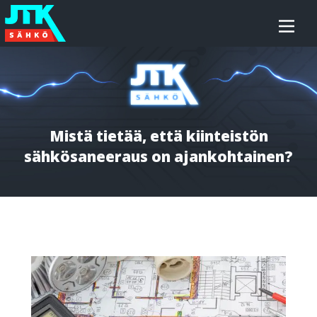
Siirry
JTK-
sisältöön
Sähkö
Oy
Mistä tietää, että kiinteistön
sähkösaneeraus on ajankohtainen?