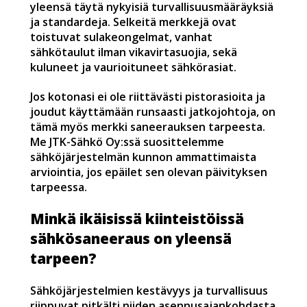
yleensä täytä nykyisiä turvallisuusmääräyksiä
ja standardeja. Selkeitä merkkejä ovat
toistuvat sulakeongelmat, vanhat
sähkötaulut ilman vikavirtasuojia, sekä
kuluneet ja vaurioituneet sähkörasiat.
Jos kotonasi ei ole riittävästi pistorasioita ja
joudut käyttämään runsaasti jatkojohtoja, on
tämä myös merkki saneerauksen tarpeesta.
Me JTK-Sähkö Oy:ssä suosittelemme
sähköjärjestelmän kunnon ammattimaista
arviointia, jos epäilet sen olevan päivityksen
tarpeessa.
Minkä ikäisissä kiinteistöissä
sähkösaneeraus on yleensä
tarpeen?
Sähköjärjestelmien kestävyys ja turvallisuus
riippuvat pitkälti niiden asennusajankohdasta