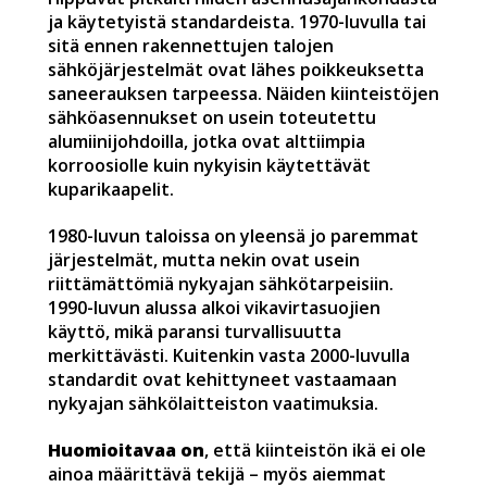
ja käytetyistä standardeista. 1970-luvulla tai
sitä ennen rakennettujen talojen
sähköjärjestelmät ovat lähes poikkeuksetta
saneerauksen tarpeessa. Näiden kiinteistöjen
sähköasennukset on usein toteutettu
alumiinijohdoilla, jotka ovat alttiimpia
korroosiolle kuin nykyisin käytettävät
kuparikaapelit.
1980-luvun taloissa on yleensä jo paremmat
järjestelmät, mutta nekin ovat usein
riittämättömiä nykyajan sähkötarpeisiin.
1990-luvun alussa alkoi vikavirtasuojien
käyttö, mikä paransi turvallisuutta
merkittävästi. Kuitenkin vasta 2000-luvulla
standardit ovat kehittyneet vastaamaan
nykyajan sähkölaitteiston vaatimuksia.
Huomioitavaa on
, että kiinteistön ikä ei ole
ainoa määrittävä tekijä – myös aiemmat