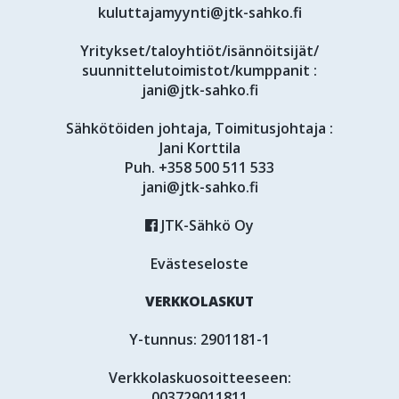
kuluttajamyynti@jtk-sahko.fi
Yritykset/taloyhtiöt/isännöitsijät/
suunnittelutoimistot/kumppanit :
jani@jtk-sahko.fi
Sähkötöiden johtaja, Toimitusjohtaja :
Jani Korttila
Puh.
+358 500 511 533
jani@jtk-sahko.fi
JTK-Sähkö Oy
Evästeseloste
VERKKOLASKUT
Y-tunnus: 2901181-1
Verkkolaskuosoitteeseen:
003729011811