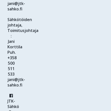
jani@jtk-
sahko.fi
Sähkötöiden
johtaja,
Toimitusjohtaja
:
Jani
Korttila
Puh.
+358
500
511
533
jani@jtk-
sahko.fi
JTK-
Sähkö