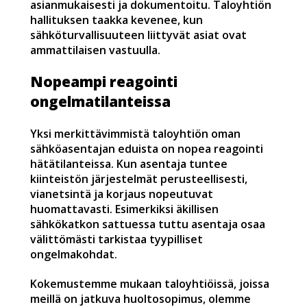
asianmukaisesti ja dokumentoitu. Taloyhtiön
hallituksen taakka kevenee, kun
sähköturvallisuuteen liittyvät asiat ovat
ammattilaisen vastuulla.
Nopeampi reagointi
ongelmatilanteissa
Yksi merkittävimmistä taloyhtiön oman
sähköasentajan eduista on nopea reagointi
hätätilanteissa. Kun asentaja tuntee
kiinteistön järjestelmät perusteellisesti,
vianetsintä ja korjaus nopeutuvat
huomattavasti. Esimerkiksi äkillisen
sähkökatkon sattuessa tuttu asentaja osaa
välittömästi tarkistaa tyypilliset
ongelmakohdat.
Kokemustemme mukaan taloyhtiöissä, joissa
meillä on jatkuva huoltosopimus, olemme