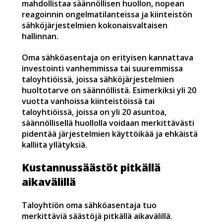
mahdollistaa säännöllisen huollon, nopean
reagoinnin ongelmatilanteissa ja kiinteistön
sähköjärjestelmien kokonaisvaltaisen
hallinnan.
Oma sähköasentaja on erityisen kannattava
investointi vanhemmissa tai suuremmissa
taloyhtiöissä, joissa sähköjärjestelmien
huoltotarve on säännöllistä. Esimerkiksi yli 20
vuotta vanhoissa kiinteistöissä tai
taloyhtiöissä, joissa on yli 20 asuntoa,
säännöllisellä huollolla voidaan merkittävästi
pidentää järjestelmien käyttöikää ja ehkäistä
kalliita yllätyksiä.
Kustannussäästöt pitkällä
aikavälillä
Taloyhtiön oma sähköasentaja tuo
merkittäviä säästöjä pitkällä aikavälillä.