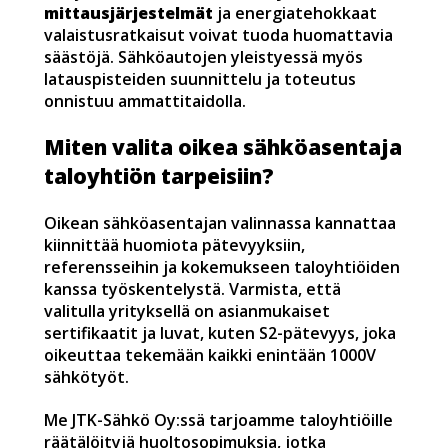
mittausjärjestelmät
ja energiatehokkaat
valaistusratkaisut voivat tuoda huomattavia
säästöjä. Sähköautojen yleistyessä myös
latauspisteiden suunnittelu ja toteutus
onnistuu ammattitaidolla.
Miten valita oikea sähköasentaja
taloyhtiön tarpeisiin?
Oikean sähköasentajan valinnassa kannattaa
kiinnittää huomiota pätevyyksiin,
referensseihin ja kokemukseen taloyhtiöiden
kanssa työskentelystä. Varmista, että
valitulla yrityksellä on asianmukaiset
sertifikaatit ja luvat, kuten S2-pätevyys, joka
oikeuttaa tekemään kaikki enintään 1000V
sähkötyöt.
Me JTK-Sähkö Oy:ssä tarjoamme taloyhtiöille
räätälöityjä huoltosopimuksia, jotka