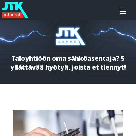
Siirry
JTK-
sisältöön
Sähkö
Oy
Taloyhtiöön oma sähköasentaja? 5
yllättävää hyötyä, joista et tiennyt!