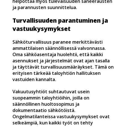
helpottaa myös tulevaisuuden saneerausten
ja parannusten suunnittelua.
Turvallisuuden parantuminen ja
vastuukysymykset
Sähköturvallisuus paranee merkittävästi
ammattilaisen säännöllisessä valvonnassa.
Oma sähköasentaja huolehtii, että kaikki
asennukset ja järjestelmät ovat ajan tasalla
ja täyttävät turvallisuusmääräykset. Tämä on
erityisen tärkeää taloyhtiön hallituksen
vastuiden kannalta.
Vakuutusyhtiöt suhtautuvat usein
suopeammin taloyhtiöihin, joilla on
säännöllinen huoltosopimus ja
dokumentaatio sähkötöistä.
Ongelmatilanteissa vastuukysymykset ovat
selkeämpiä, kun kaikki työt on tehty