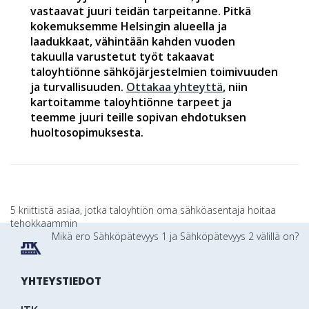
vastaavat juuri teidän tarpeitanne. Pitkä
kokemuksemme Helsingin alueella ja
laadukkaat, vähintään kahden vuoden
takuulla varustetut työt takaavat
taloyhtiönne sähköjärjestelmien toimivuuden
ja turvallisuuden.
Ottakaa yhteyttä
, niin
kartoitamme taloyhtiönne tarpeet ja
teemme juuri teille sopivan ehdotuksen
huoltosopimuksesta.
Artikkelien
5 kriittistä asiaa, jotka taloyhtiön oma sähköasentaja hoitaa
tehokkaammin
selaus
Mikä ero Sähköpätevyys 1 ja Sähköpätevyys 2 välillä on?
YHTEYSTIEDOT