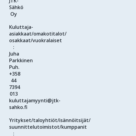
JTK-
Sähkö
Oy
Kuluttaja-
asiakkaat/omakotitalot/
osakkaat/vuokralaiset
:
Juha
Parkkinen
Puh.
+358
44
7394
013
kuluttajamyynti@jtk-
sahko.fi
Yritykset/taloyhtiöt/isännöitsijät/
suunnittelutoimistot/kumppanit
: