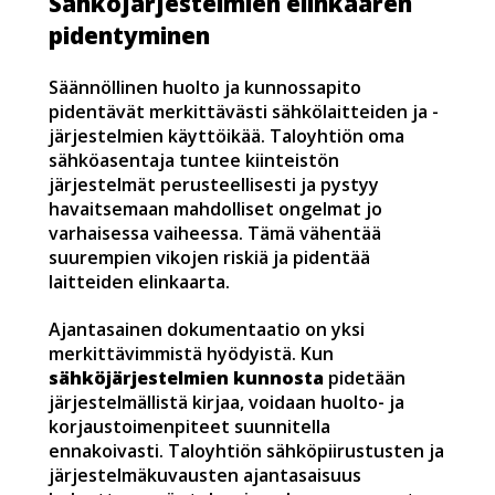
Sähköjärjestelmien elinkaaren
pidentyminen
Säännöllinen huolto ja kunnossapito
pidentävät merkittävästi sähkölaitteiden ja -
järjestelmien käyttöikää. Taloyhtiön oma
sähköasentaja tuntee kiinteistön
järjestelmät perusteellisesti ja pystyy
havaitsemaan mahdolliset ongelmat jo
varhaisessa vaiheessa. Tämä vähentää
suurempien vikojen riskiä ja pidentää
laitteiden elinkaarta.
Ajantasainen dokumentaatio on yksi
merkittävimmistä hyödyistä. Kun
sähköjärjestelmien kunnosta
pidetään
järjestelmällistä kirjaa, voidaan huolto- ja
korjaustoimenpiteet suunnitella
ennakoivasti. Taloyhtiön sähköpiirustusten ja
järjestelmäkuvausten ajantasaisuus