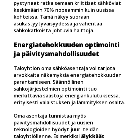
pystyneet ratkaisemaan kriittiset sähköviat
keskimäärin 70% nopeammin kuin uusissa
kohteissa. Tämä näkyy suoraan
asukastyytyväisyydessä ja vähentää
sähkökatkoista johtuvia haittoja.
Energiatehokkuuden optimointi
ja päivitysmahdollisuudet
Taloyhtiön oma sähköasentaja voi tarjota
arvokkaita näkemyksiä energiatehokkuuden
parantamiseen. Säännöllinen
sähköjärjestelmien optimointi tuo
merkittäviä säästöjä energiankulutuksessa,
erityisesti valaistuksen ja lämmityksen osalta.
Oma asentaja tunnistaa myös
päivitysmahdollisuudet ja uusien
teknologioiden hyödyt juuri teidän
taloyhtiöllenne. Esimerkiksi
älykkäät