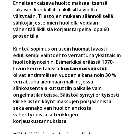
Ennaltaehkäisevä huolto maksaa itsensä
takaisin, kun kalliilta äkillisiltä vioilta
vältytään. Tilastojen mukaan säännöllisellä
sähköjärjestelmien huollolla voidaan
vähentää äkillisiä korjaustarpeita jopa 60
prosentilla.
Kiinteä sopimus on usein huomattavasti
edullisempi vaihtoehto verrattuna yksittäisiin
huoltokäynteihin. Esimerkiksi eräässä 1970-
luvun kerrostalossa
kustannussäästöt
olivat ensimmäisen vuoden aikana noin 30 %
verrattuna aiempaan malliin, jossa
sähköasentaja kutsuttiin paikalle vain
ongelmatilanteissa. Säästöä syntyi erityisesti
kiireellisten käyntimaksujen poisjäännistä
sekä ennakoivan huollon ansiosta
vähentyneistä laiterikkojen
korjauskustannuksista.