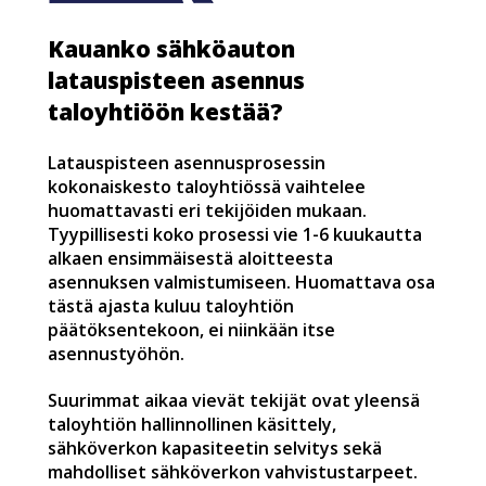
Kauanko sähköauton
latauspisteen asennus
taloyhtiöön kestää?
Latauspisteen asennusprosessin
kokonaiskesto taloyhtiössä vaihtelee
huomattavasti eri tekijöiden mukaan.
Tyypillisesti koko prosessi vie 1-6 kuukautta
alkaen ensimmäisestä aloitteesta
asennuksen valmistumiseen. Huomattava osa
tästä ajasta kuluu taloyhtiön
päätöksentekoon, ei niinkään itse
asennustyöhön.
Suurimmat aikaa vievät tekijät ovat yleensä
taloyhtiön hallinnollinen käsittely,
sähköverkon kapasiteetin selvitys sekä
mahdolliset sähköverkon vahvistustarpeet.