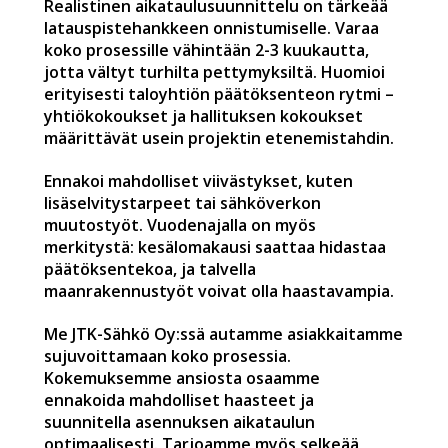
Realistinen aikataulusuunnittelu on tärkeää
latauspistehankkeen onnistumiselle. Varaa
koko prosessille vähintään 2-3 kuukautta,
jotta vältyt turhilta pettymyksiltä. Huomioi
erityisesti taloyhtiön päätöksenteon rytmi –
yhtiökokoukset ja hallituksen kokoukset
määrittävät usein projektin etenemistahdin.
Ennakoi mahdolliset viivästykset, kuten
lisäselvitystarpeet tai sähköverkon
muutostyöt. Vuodenajalla on myös
merkitystä: kesälomakausi saattaa hidastaa
päätöksentekoa, ja talvella
maanrakennustyöt voivat olla haastavampia.
Me JTK-Sähkö Oy:ssä autamme asiakkaitamme
sujuvoittamaan koko prosessia.
Kokemuksemme ansiosta osaamme
ennakoida mahdolliset haasteet ja
suunnitella asennuksen aikataulun
optimaalisesti. Tarjoamme myös selkeää