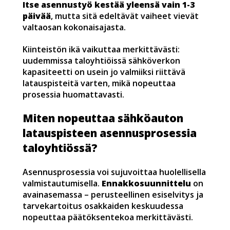
Itse asennustyö kestää yleensä vain 1-3
päivää
, mutta sitä edeltävät vaiheet vievät
valtaosan kokonaisajasta.
Kiinteistön ikä vaikuttaa merkittävästi:
uudemmissa taloyhtiöissä sähköverkon
kapasiteetti on usein jo valmiiksi riittävä
latauspisteitä varten, mikä nopeuttaa
prosessia huomattavasti.
Miten nopeuttaa sähköauton
latauspisteen asennusprosessia
taloyhtiössä?
Asennusprosessia voi sujuvoittaa huolellisella
valmistautumisella.
Ennakkosuunnittelu
on
avainasemassa – perusteellinen esiselvitys ja
tarvekartoitus osakkaiden keskuudessa
nopeuttaa päätöksentekoa merkittävästi.