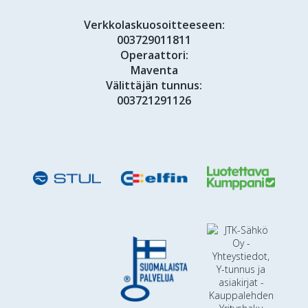
Verkkolaskuosoitteeseen:
003729011811
Operaattori:
Maventa
Välittäjän tunnus:
003721291126