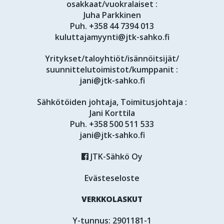
osakkaat/vuokralaiset :
Juha Parkkinen
Puh.
+358 44 7394 013
kuluttajamyynti@jtk-sahko.fi
Yritykset/taloyhtiöt/isännöitsijät/
suunnittelutoimistot/kumppanit :
jani@jtk-sahko.fi
Sähkötöiden johtaja, Toimitusjohtaja :
Jani Korttila
Puh.
+358 500 511 533
jani@jtk-sahko.fi
JTK-Sähkö Oy
Evästeseloste
VERKKOLASKUT
Y-tunnus: 2901181-1