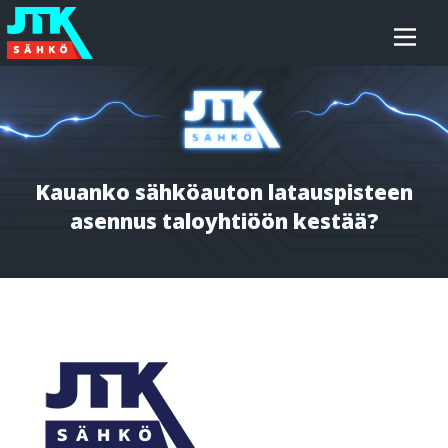
Siirry
JTK-
sisältöön
Sähkö
Oy
Kauanko sähköauton latauspisteen
asennus taloyhtiöön kestää?