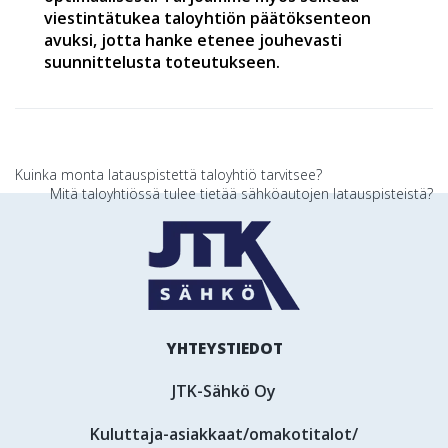
viestintätukea taloyhtiön päätöksenteon
avuksi, jotta hanke etenee jouhevasti
suunnittelusta toteutukseen.
Artikkelien
Kuinka monta latauspistettä taloyhtiö tarvitsee?
Mitä taloyhtiössä tulee tietää sähköautojen latauspisteistä?
selaus
YHTEYSTIEDOT
JTK-Sähkö Oy
Kuluttaja-asiakkaat/omakotitalot/