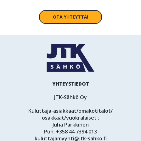
OTA YHTEYTTÄ!
YHTEYSTIEDOT
JTK-Sähkö Oy
Kuluttaja-asiakkaat/omakotitalot/
osakkaat/vuokralaiset :
Juha Parkkinen
Puh.
+358 44 7394 013
kuluttajamyynti@jtk-sahko.fi