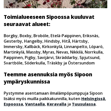
Toimialueeseen Sipoossa kuuluvat
seuraavat alueet:
Borgby, Boxby, Broböle, Etelä-Paippinen, Eriksnäs,
Gesterby, Hangelby, Hindsby, Hitå, Härtsby,
Immersby, Kallbäck, Kirkonkylä, Linnanpelto, Löparö,
Martinkylä, Massby, Myras, Nevas, Nikkilä, Norrkulla,
Paippinen, Pigby, Savijärvi, Skräddarby, Spjutsund,
Svartböle, Söderkulla, Träskby ja Östersundom
Teemme asennuksia myös Sipoon
ympäryskunnissa
Pystymme asentamaan ilmalämpöpumppuja Sipoon
lisäksi myös muilla paikkakunnilla, kuten
Helsingissä
,
Espoossa
,
Vantaalla
,
Keravalla
ja
Tuusulassa
.