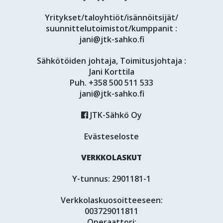
Yritykset/taloyhtiöt/isännöitsijät/
suunnittelutoimistot/kumppanit :
jani@jtk-sahko.fi
Sähkötöiden johtaja, Toimitusjohtaja :
Jani Korttila
Puh.
+358 500 511 533
jani@jtk-sahko.fi
JTK-Sähkö Oy
Evästeseloste
VERKKOLASKUT
Y-tunnus: 2901181-1
Verkkolaskuosoitteeseen:
003729011811
Operaattori: