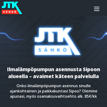
Siirry
JTK-
sisältöön
Sähkö
Oy
Ilmalämpöpumpun asennusta Sipoon
alueella – avaimet käteen palvelulla
Onko ilmalämpöpumpun asennus sinulle
ajankohtainen ja paikkakuntasi Sipoo? Olemme
apunasi, myös osamaksuvaihtoehto alk. 85€/kk